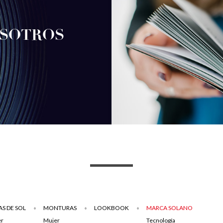
OSOTROS
S DE SOL
MONTURAS
LOOKBOOK
MARCA SOLANO
er
Mujer
Tecnología