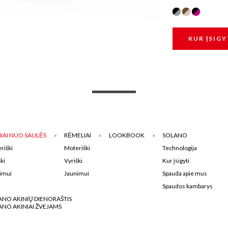
KUR ĮSIGY
IAI NUO SAULĖS
RĖMELIAI
LOOKBOOK
SOLANO
riški
Moteriški
Technologija
ki
Vyriški
Kur įsigyti
imui
Jaunimui
Spauda apie mus
Spaudos kambarys
ANO AKINIŲ DIENORAŠTIS
ANO AKINIAI ŽVEJAMS