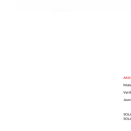
AKIN
Mote
Vyriš
Jaun
SOL
SOL