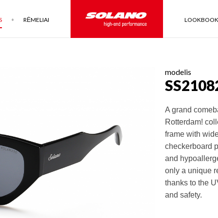
S
RĖMELIAI
LOOKBOO
modelis
SS2108
A grand comebac
Rotterdam! coll
frame with wide
checkerboard pa
and hypoallerge
only a unique re
thanks to the U
and safety.