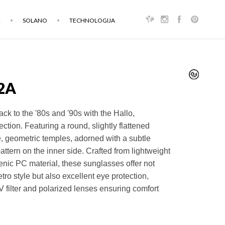
K
SOLANO
TECHNOLOGIJA
2A
k to the '80s and '90s with the Hallo,
ection.
Featuring a round, slightly flattened
, geometric temples, adorned with a subtle
ttern on the inner side. Crafted from lightweight
nic PC material, these sunglasses offer not
tro style but also excellent eye protection,
V filter and polarized lenses ensuring comfort