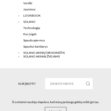
Vyriški
Jaunimui
LOOKBOOK
SOLANO
Technologija
Kur įsigyti
Spauda apie mus
Spaudos kambarys
SOLANO AKINIŲ DIENORAŠTIS
SOLANO AKINIAI ŽVEJAMS
KUR ĮSIGYTI?
Ši svetainė naudoja slapukus, kad mūsų paslauga galėtų veikti geriau.
Solano © 2016 Visos teisės saugomos.