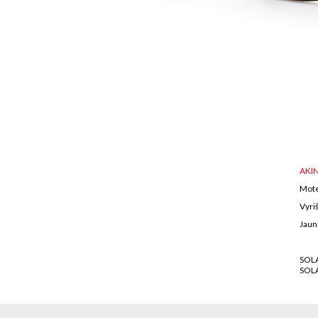
AKIN
Mote
Vyriš
Jaun
SOL
SOL