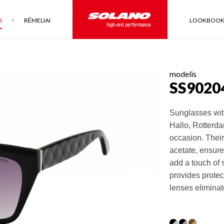
S
RĖMELIAI
LOOKBOO
modelis
SS9020
Sunglasses with
Hallo, Rotterda
occasion. Their
acetate, ensure
add a touch of s
provides protec
lenses eliminat