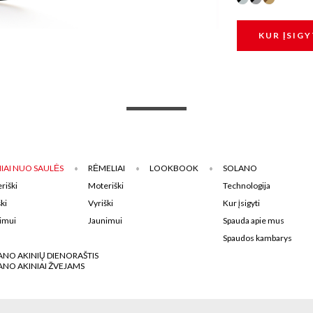
KUR ĮSIGY
IAI NUO SAULĖS
RĖMELIAI
LOOKBOOK
SOLANO
riški
Moteriški
Technologija
ki
Vyriški
Kur įsigyti
imui
Jaunimui
Spauda apie mus
Spaudos kambarys
ANO AKINIŲ DIENORAŠTIS
ANO AKINIAI ŽVEJAMS