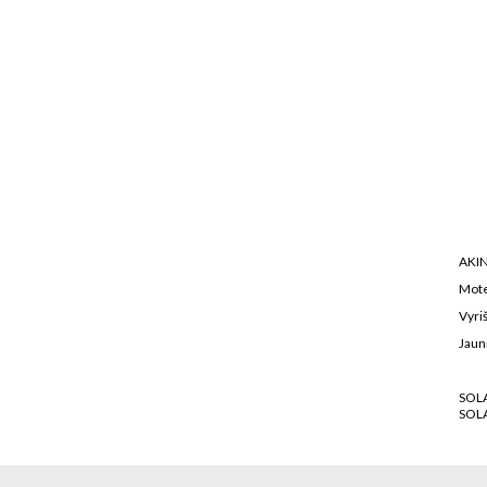
AKIN
Mote
Vyriš
Jaun
SOL
SOL