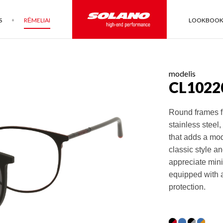
S
RĖMELIAI
LOOKBOO
modelis
CL1022
Round frames fr
stainless steel,
that adds a mod
classic style a
appreciate mini
equipped with a 
protection.