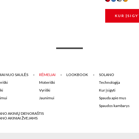
KUR ĮSIGY
IAI NUO SAULĖS
RĖMELIAI
LOOKBOOK
SOLANO
riški
Moteriški
Technologija
ki
Vyriški
Kur įsigyti
imui
Jaunimui
Spauda apie mus
Spaudos kambarys
ANO AKINIŲ DIENORAŠTIS
ANO AKINIAI ŽVEJAMS