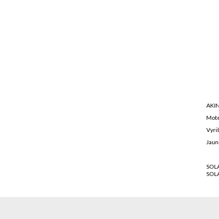
AKIN
Mote
Vyriš
Jaun
SOL
SOL