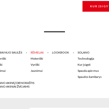
KUR ĮSIGY
IAI NUO SAULĖS
RĖMELIAI
LOOKBOOK
SOLANO
riški
Moteriški
Technologija
ki
Vyriški
Kur įsigyti
imui
Jaunimui
Spauda apie mus
Spaudos kambarys
ANO AKINIŲ DIENORAŠTIS
ANO AKINIAI ŽVEJAMS