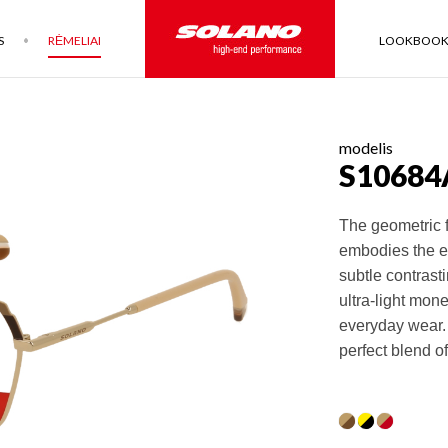
S
RĖMELIAI
LOOKBOO
modelis
S10684
The geometric f
embodies the e
subtle contrast
ultra-light mone
everyday wear.
perfect blend of