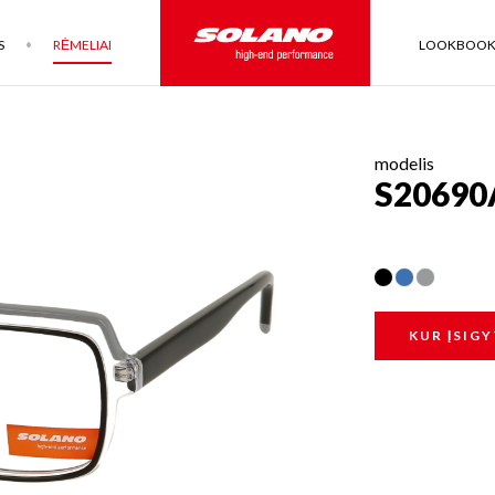
S
RĖMELIAI
LOOKBOO
modelis
S20690
KUR ĮSIGY