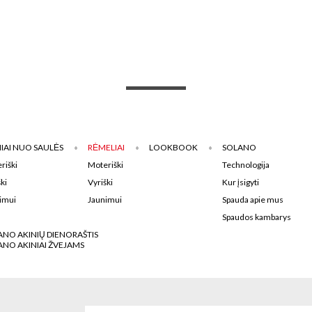
IAI NUO SAULĖS
RĖMELIAI
LOOKBOOK
SOLANO
riški
Moteriški
Technologija
ki
Vyriški
Kur įsigyti
imui
Jaunimui
Spauda apie mus
Spaudos kambarys
ANO AKINIŲ DIENORAŠTIS
ANO AKINIAI ŽVEJAMS