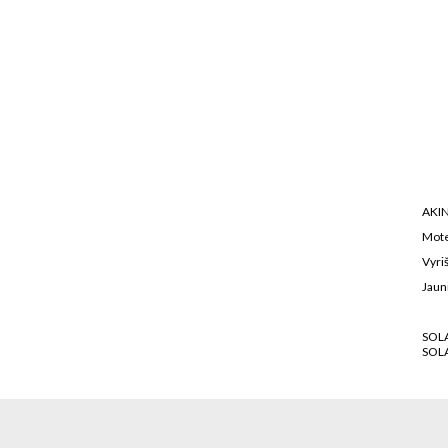
AKIN
Mote
Vyriš
Jaun
SOL
SOL