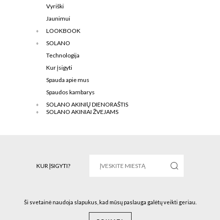
Vyriški
Jaunimui
LOOKBOOK
SOLANO
Technologija
Kur įsigyti
Spauda apie mus
Spaudos kambarys
SOLANO AKINIŲ DIENORAŠTIS
SOLANO AKINIAI ŽVEJAMS
KUR ĮSIGYTI?
Ši svetainė naudoja slapukus, kad mūsų paslauga galėtų veikti geriau.
Solano © 2016 Visos teisės saugomos.