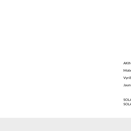
AKIN
Mote
Vyriš
Jaun
SOL
SOL