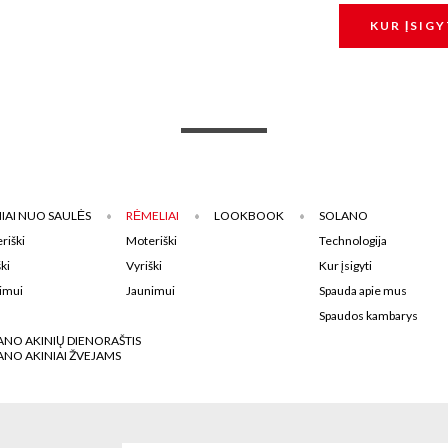
KUR ĮSIGY
IAI NUO SAULĖS
RĖMELIAI
LOOKBOOK
SOLANO
riški
Moteriški
Technologija
ki
Vyriški
Kur įsigyti
imui
Jaunimui
Spauda apie mus
Spaudos kambarys
ANO AKINIŲ DIENORAŠTIS
ANO AKINIAI ŽVEJAMS