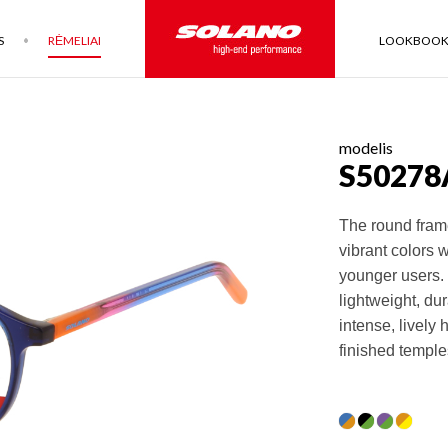
S
RĖMELIAI
LOOKBOO
modelis
S50278
The round fram
vibrant colors 
younger users. 
lightweight, du
intense, lively 
finished temple