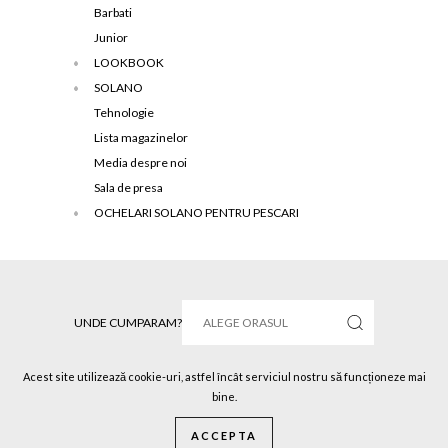
Barbati
Junior
LOOKBOOK
SOLANO
Tehnologie
Lista magazinelor
Media despre noi
Sala de presa
OCHELARI SOLANO PENTRU PESCARI
UNDE CUMPARAM?
Acest site utilizează cookie-uri, astfel încât serviciul nostru să funcționeze mai
bine.
Solano © 2016 Toate drepturile rezervate.
ACCEPTA