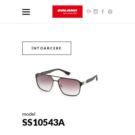
ÎNTOARCERE
model
SS10543A