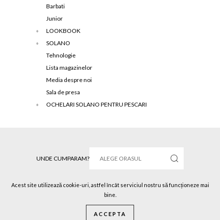
Barbati
Junior
LOOKBOOK
SOLANO
Tehnologie
Lista magazinelor
Media despre noi
Sala de presa
OCHELARI SOLANO PENTRU PESCARI
UNDE CUMPARAM?
Acest site utilizează cookie-uri, astfel încât serviciul nostru să funcționeze mai
bine.
Solano © 2016 Toate drepturile rezervate.
ACCEPTA