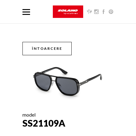
ÎNTOARCERE
model
SS21109A