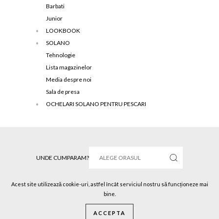
Barbati
Junior
LOOKBOOK
SOLANO
Tehnologie
Lista magazinelor
Media despre noi
Sala de presa
OCHELARI SOLANO PENTRU PESCARI
UNDE CUMPARAM?
Acest site utilizează cookie-uri, astfel încât serviciul nostru să funcționeze mai
bine.
Solano © 2016 Toate drepturile rezervate.
ACCEPTA