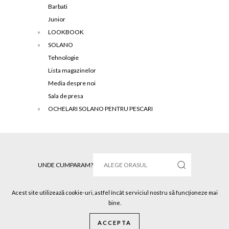
Barbati
Junior
LOOKBOOK
SOLANO
Tehnologie
Lista magazinelor
Media despre noi
Sala de presa
OCHELARI SOLANO PENTRU PESCARI
UNDE CUMPARAM?
Acest site utilizează cookie-uri, astfel încât serviciul nostru să funcționeze mai
bine.
Solano © 2016 Toate drepturile rezervate.
ACCEPTA