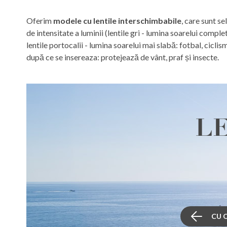
Oferim
modele cu lentile interschimbabile
, care sunt se
de intensitate a luminii (lentile gri - lumina soarelui complet
lentile portocalii - lumina soarelui mai slabă: fotbal, ciclis
după ce se insereaza: protejează de vânt, praf și insecte.
L
CU 