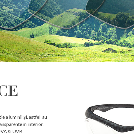
CE
e a luminii și, astfel, au
nsparente în interior,
UVA și UVB.