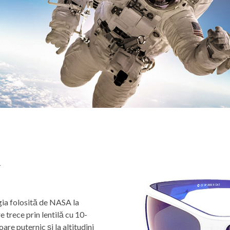
R
gia folosită de NASA la
 trece prin lentilă cu 10-
are puternic și la altitudini