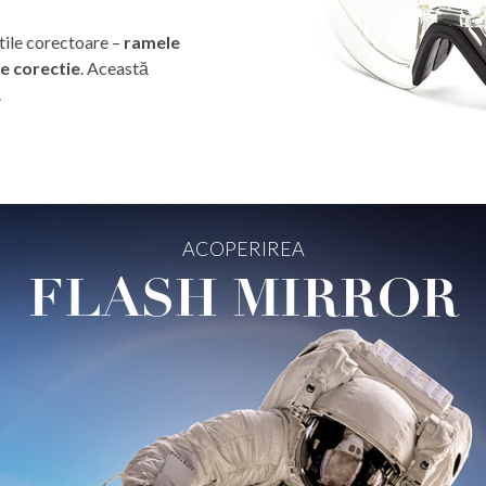
tile corectoare –
ramele
de corectie
. Această
.
ACOPERIREA
FLASH MIRROR