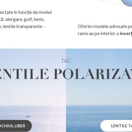
lectate în funcție de nivelul
ă: alergare, golf, tenis;
m; lentile transparente -
Oferim modele adresate per
rame au pe interior o
inser
TAC
ENTILE POLARIZA
OCHIUL LIBER
LENTILE 