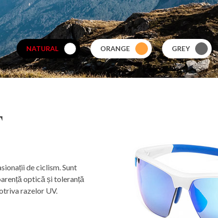
NATURAL
ORANGE
GREY
T
ionații de ciclism. Sunt
parență optică și toleranță
otriva razelor UV.