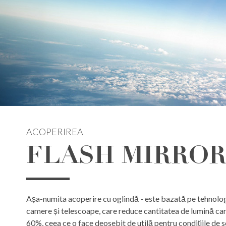
ACOPERIREA
FLASH MIRRO
Așa-numita acoperire cu oglindă - este bazată pe tehnolo
camere și telescoape, care reduce cantitatea de lumină care
60%, ceea ce o face deosebit de utilă pentru condițiile de so