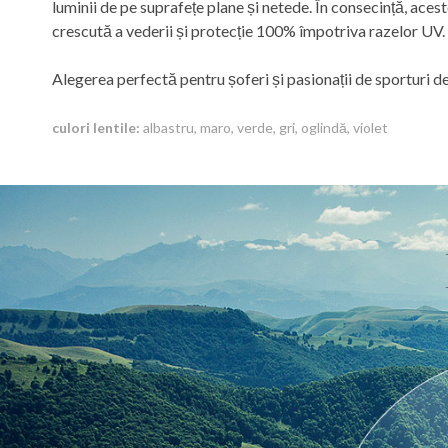
luminii de pe suprafețe plane și netede. În consecință, ace
crescută a vederii și protecție 100% împotriva razelor UV.
Alegerea perfectă pentru șoferi și pasionații de sporturi de
culori lentile:
albastru, maro, verde, gri, oglindă, violet