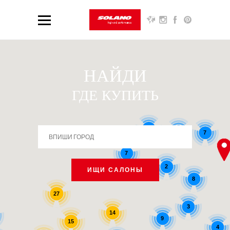
НАЙДИ
ГДЕ КУПИТЬ
6
7
7
7
2
ИЩИ САЛОНЫ
8
27
3
14
9
15
4