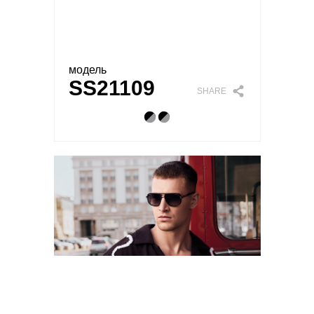
модель
SS21109
SHARE