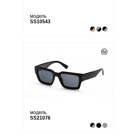
модель
SS10543
модель
SS21076