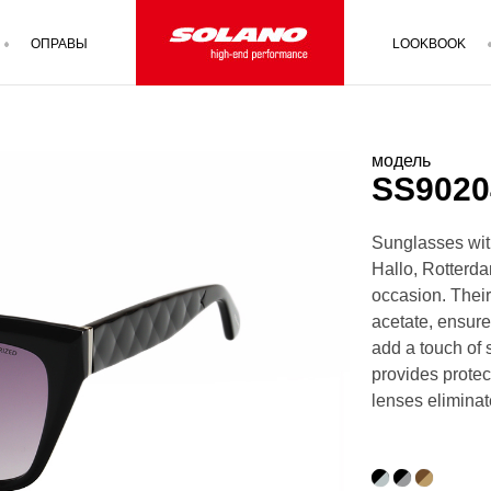
ОПРАВЫ
LOOKBOOK
модель
SS902
Sunglasses with
Hallo, Rotterda
occasion. Their
acetate, ensure
add a touch of s
provides protec
lenses eliminat